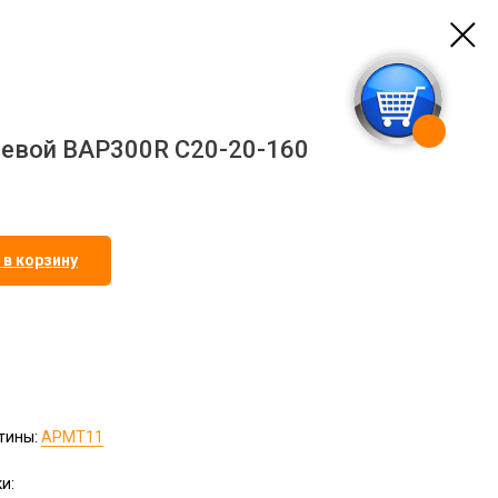
цевой BAP300R C20-20-160
 в корзину
тины:
APMT11
и: