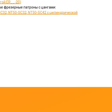
гой ER__-20)
е фрезерные патроны с цангами:
SC32, NT50-SC32, NT50-SC42 с цилиндрической