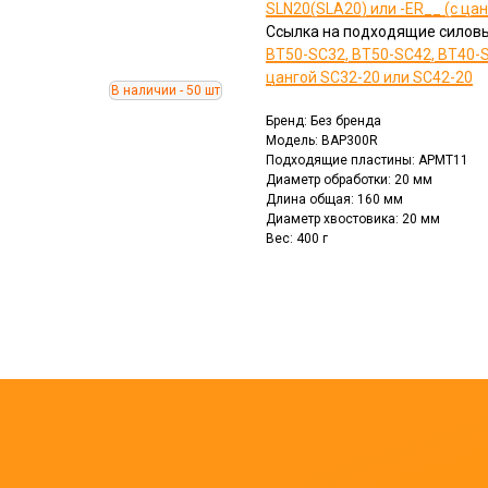
SLN20(SLA20) или -ER__ (с цан
Ссылка на подходящие силовы
BT50-SC32, BT50-SC42, BT40-
цангой SC32-20 или SC42-20
Бренд: Без бренда
Модель: BAP300R
Подходящие пластины: APMT11
Диаметр обработки: 20 мм
Длина общая: 160 мм
Диаметр хвостовика: 20 мм
Вес: 400 г