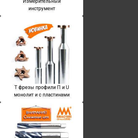
Измерительный
инструмент
T фрезы профили П и U
монолит и с пластинами