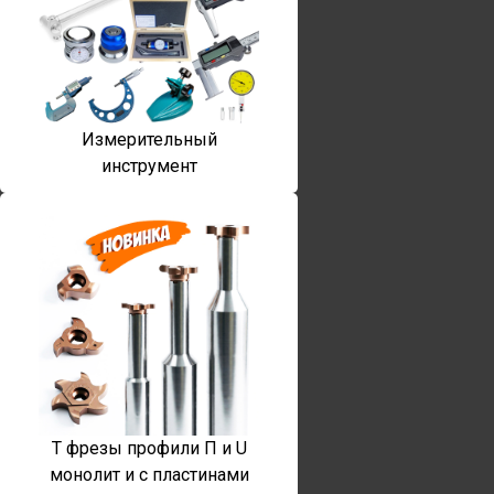
Измерительный
инструмент
T фрезы профили П и U
монолит и с пластинами