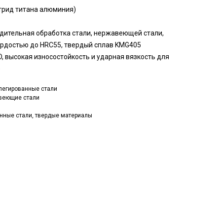
итрид титана алюминия)
дительная обработка стали, нержавеющей стали,
вердостью до HRC55, твердый сплав KMG405
, высокая износостойкость и ударная вязкость для
)
, легированные стали
авеющие стали
ленные стали, твердые материалы