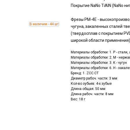
Покрытие NaNo TiAlN (NaNo н
Фрезы PM-4E - высокопроизво
чугуна, закаленных сталей т
(твердосплав с покрытием PVD
широкой области применения
Материалы обработки: 1. P - стали
Материалы обработки: 2. M - нерж
Материалы обработки: 3. K - чугун
Материалы обработки: 6. H - зака
Бренд: 1. ZCC.CT
Диаметр рабоч. части: 3 мм
Кол-во зубьев: 4-х зубые
Длина общая: 50 мм
Длина рабоч. части: 8 мм
Вес: 18 г