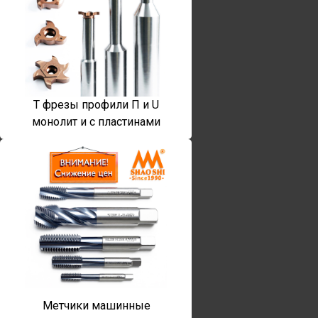
T фрезы профили П и U
монолит и с пластинами
Метчики машинные