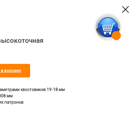
высокоточная
 в корзину
аметрами хвостовиков 19-18 мм
008 мм
х патронов: