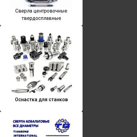
Сверла центровочные
твердосплавные
Оснастка для станков