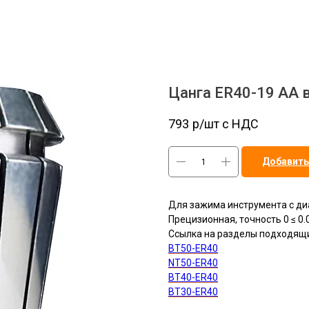
Цанга ER40-19 AA 
793
р/шт c НДС
Добавить
Для зажима инструмента с ди
Прецизионная, точность 0 ≤ 0.
Ссылка на разделы подходящи
BT50-ER40
NT50-ER40
BT40-ER40
BT30-ER40