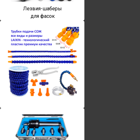
Лезвия-шаберы
для фасок
Винты torx