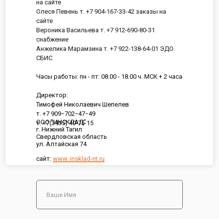
на сайте
Олеся Певень т. +7 904-167-33-42 заказы на
сайте
Вероника Васильева т. +7 912-690-80-31
снабжение
Анжелика Марамзина т. +7 922-138-64-01 ЭДО
СБИС
Часы работы: пн - пт: 08.00 - 18.00 ч. МСК + 2 часа
Директор:
Тимофей Николаевич Шепелев
т. +7 909−702−47−49
ООО "ИНСКЛАД"
т. +7(3435) 40-75-15
г. Нижний Тагил
Свердловская область
ул. Алтайская 74
сайт:
www. insklad-nt.ru