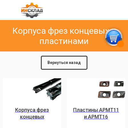
Корпуса фрез концевых с
пластинами
Вернуться назад
Корпуса фрез
Пластины APMT11
концевых
и APMT16