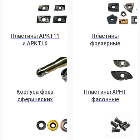
Пластины APKT11
Пластины
и APKT16
фрезерные
Корпуса фрез
Пластины XPHT
сферических
фасонные