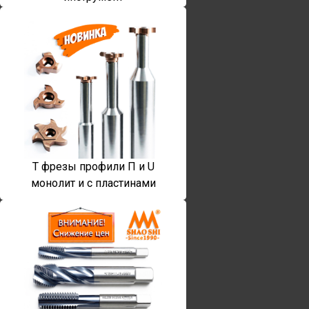
T фрезы профили П и U
монолит и с пластинами