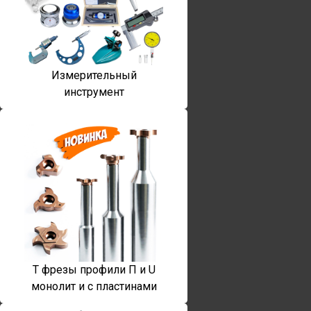
Измерительный
инструмент
T фрезы профили П и U
монолит и с пластинами