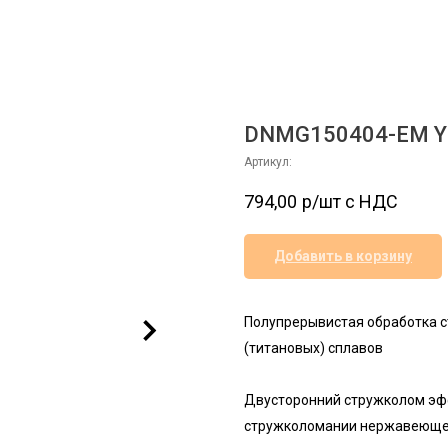
DNMG150404-EM Y
Артикул:
794,00
р/шт c НДС
Добавить в корзину
Полупрерывистая обработка 
(титановых) сплавов
Двусторонний стружколом эф
стружколомании нержавеющей