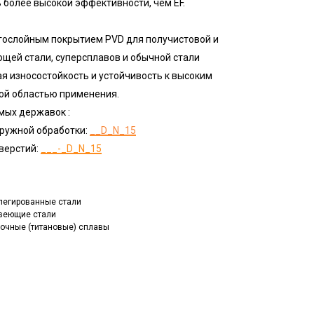
 более высокой эффективности, чем EF.
огослойным покрытием PVD для получистовой и
щей стали, суперсплавов и обычной стали
я износостойкость и устойчивость к высоким
ой областью применения.
мых державок :
ружной обработки:
__D_N_15
верстий:
___-_D_N_15
, легированные стали
авеющие стали
прочные (титановые) сплавы