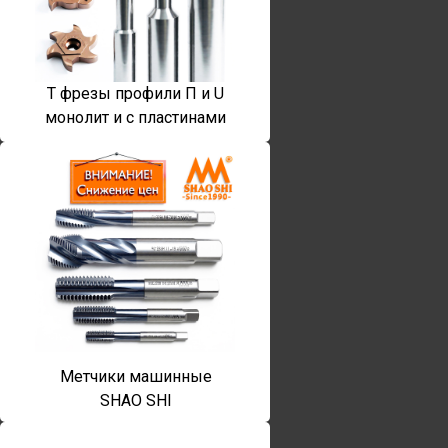
T фрезы профили П и U
монолит и с пластинами
Метчики машинные
SHAO SHI