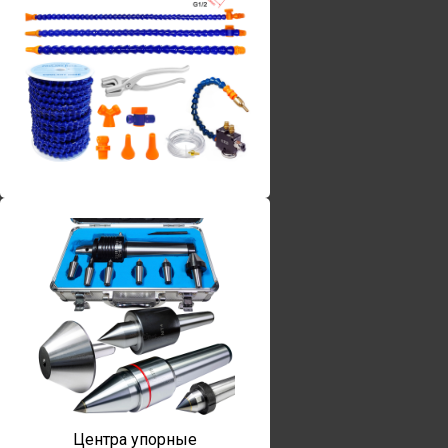
Винты torx
Центра упорные