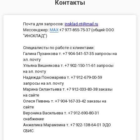
Контакты
Почта для запросов:
insklad-nt@mail.ru
Мессенджер
:
MAX
+7 977-855-75-37 (общий ООО
"ИНСКЛАД")
Специалисты по работе с клиентами:
Галина Пузанкова т. +7 904-541-57-35 запросы на
эл. почту
Ульяна Вишнякова т. +7 902-150-11-61 запросы
на эл. почту
Надежда Пономарева т. +7 912-679-00-59
запросы на эл. почту
Марина Силантьева т. +7 912-033-83-38 заказы
на сайте
Олеся Певень т. +7 904-167-33-42 заказы на
сайте
Вероника Васильева т. +7 912-690-80-31
снабжение
Анжелика Марамзина т. +7 922-138-64-01 ЭДО
СБИС