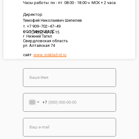
Часы работы: пн - пт: 08.00 - 18.00 ч. МСК + 2 часа
Директор:
Тимофей Николаевич Шепелев
т. +7 909−702−47−49
ООО "ИНСКЛАД"
т. +7(3435) 40-75-15
г. Нижний Тагил
Свердловская область
ул. Алтайская 74
сайт:
www. insklad-nt.ru
+7