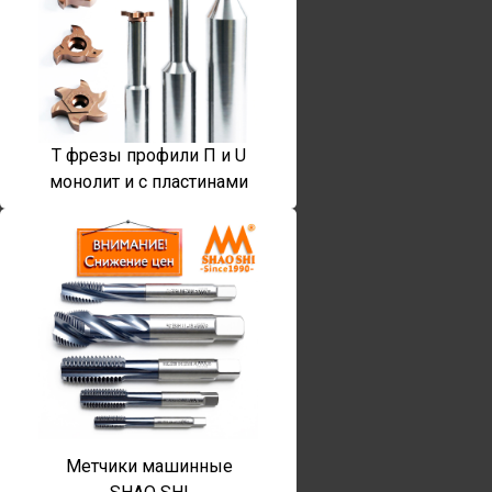
T фрезы профили П и U
монолит и с пластинами
Метчики машинные