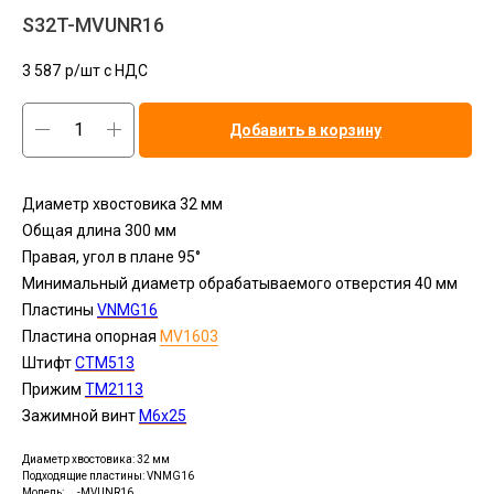
S32T-MVUNR16
3 587
р/шт c НДС
Добавить в корзину
Диаметр хвостовика 32 мм
Общая длина 300 мм
Правая, угол в плане 95°
Минимальный диаметр обрабатываемого отверстия 40 мм
Пластины
VNMG16
Пластина опорная
MV1603
Штифт
CTM513
Прижим
TM2113
Зажимной винт
M6x25
Диаметр хвостовика: 32 мм
Подходящие пластины: VNMG16
Модель: __-MVUNR16