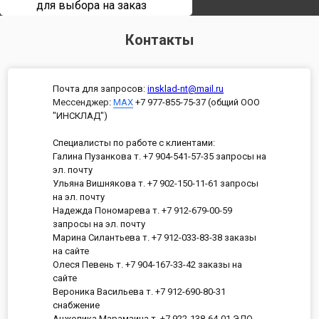
для выбора на заказ
Контакты
Почта для запросов:
insklad-nt@mail.ru
Мессенджер
:
MAX
+7 977-855-75-37 (общий ООО
"ИНСКЛАД")
Специалисты по работе с клиентами:
Галина Пузанкова т. +7 904-541-57-35 запросы на
эл. почту
Ульяна Вишнякова т. +7 902-150-11-61 запросы
на эл. почту
Надежда Пономарева т. +7 912-679-00-59
запросы на эл. почту
Марина Силантьева т. +7 912-033-83-38 заказы
на сайте
Олеся Певень т. +7 904-167-33-42 заказы на
сайте
Вероника Васильева т. +7 912-690-80-31
снабжение
Анжелика Марамзина т. +7 922-138-64-01 ЭДО