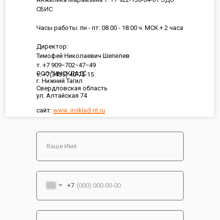
СБИС
Часы работы: пн - пт: 08.00 - 18.00 ч. МСК + 2 часа
Директор:
Тимофей Николаевич Шепелев
т. +7 909−702−47−49
ООО "ИНСКЛАД"
т. +7(3435) 40-75-15
г. Нижний Тагил
Свердловская область
ул. Алтайская 74
сайт:
www. insklad-nt.ru
+7