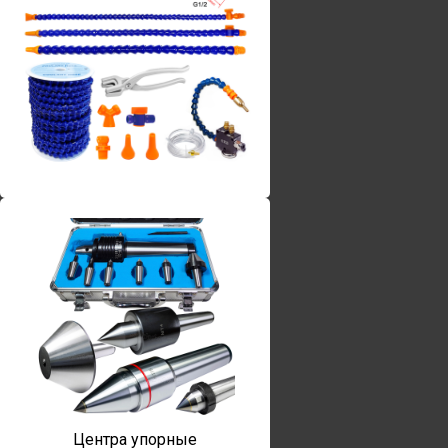
Винты torx
Центра упорные