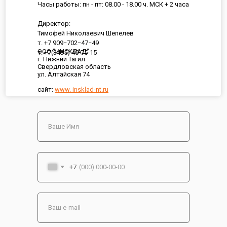
Часы работы: пн - пт: 08.00 - 18.00 ч. МСК + 2 часа
Директор:
Тимофей Николаевич Шепелев
т. +7 909−702−47−49
ООО "ИНСКЛАД"
т. +7(3435) 40-75-15
г. Нижний Тагил
Свердловская область
ул. Алтайская 74
сайт:
www. insklad-nt.ru
+7