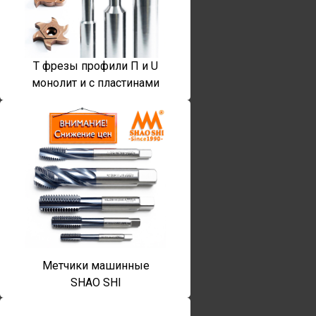
T фрезы профили П и U
монолит и с пластинами
Метчики машинные
SHAO SHI