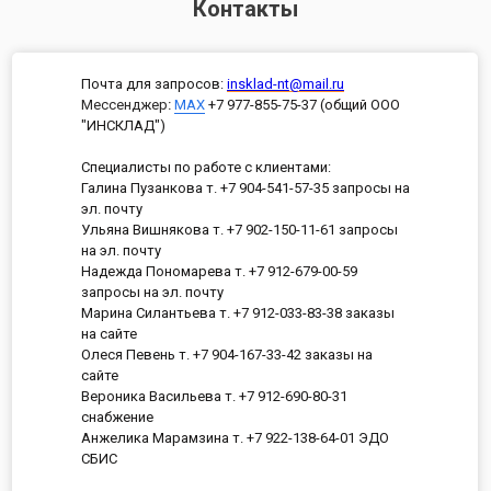
Контакты
Почта для запросов:
insklad-nt@mail.ru
Мессенджер
:
MAX
+7 977-855-75-37 (общий ООО
"ИНСКЛАД")
Специалисты по работе с клиентами:
Галина Пузанкова т. +7 904-541-57-35 запросы на
эл. почту
Ульяна Вишнякова т. +7 902-150-11-61 запросы
на эл. почту
Надежда Пономарева т. +7 912-679-00-59
запросы на эл. почту
Марина Силантьева т. +7 912-033-83-38 заказы
на сайте
Олеся Певень т. +7 904-167-33-42 заказы на
сайте
Вероника Васильева т. +7 912-690-80-31
снабжение
Анжелика Марамзина т. +7 922-138-64-01 ЭДО
СБИС