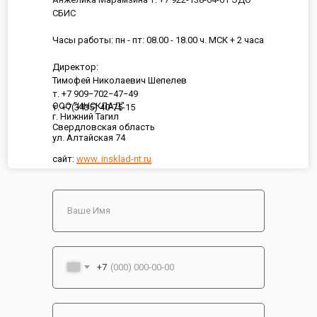
СБИС
Часы работы: пн - пт: 08.00 - 18.00 ч. МСК + 2 часа
Директор:
Тимофей Николаевич Шепелев
т. +7 909−702−47−49
ООО "ИНСКЛАД"
т. +7(3435) 40-75-15
г. Нижний Тагил
Свердловская область
ул. Алтайская 74
сайт:
www. insklad-nt.ru
+7