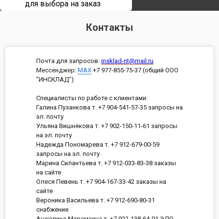
для выбора на заказ
Контакты
Почта для запросов:
insklad-nt@mail.ru
Мессенджер
:
MAX
+7 977-855-75-37 (общий ООО
"ИНСКЛАД")
Специалисты по работе с клиентами:
Галина Пузанкова т. +7 904-541-57-35 запросы на
эл. почту
Ульяна Вишнякова т. +7 902-150-11-61 запросы
на эл. почту
Надежда Пономарева т. +7 912-679-00-59
запросы на эл. почту
Марина Силантьева т. +7 912-033-83-38 заказы
на сайте
Олеся Певень т. +7 904-167-33-42 заказы на
сайте
Вероника Васильева т. +7 912-690-80-31
снабжение
Анжелика Марамзина т. +7 922-138-64-01 ЭДО