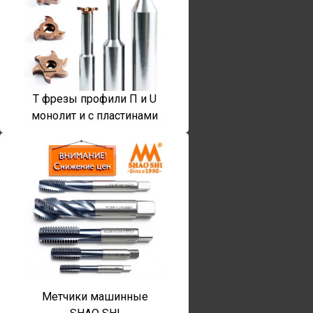
T фрезы профили П и U
монолит и с пластинами
Метчики машинные