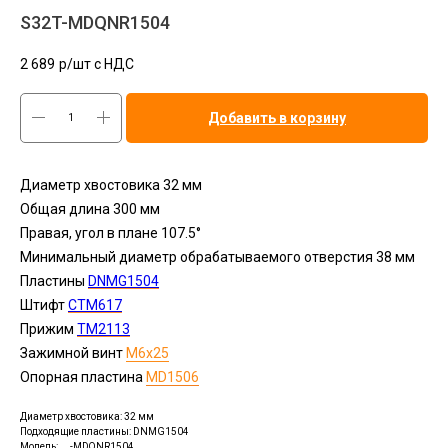
S32T-MDQNR1504
2 689
р/шт c НДС
Добавить в корзину
Диаметр хвостовика 32 мм
Общая длина 300 мм
Правая, угол в плане 107.5°
Минимальный диаметр обрабатываемого отверстия 38 мм
Пластины
DNMG1504
Штифт
CTM617
Прижим
TM2113
Зажимной винт
M6x25
Опорная пластина
MD1506
Диаметр хвостовика: 32 мм
Подходящие пластины: DNMG1504
Модель: __-MDQNR1504