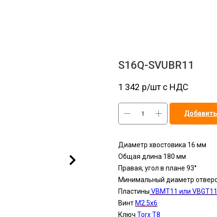
S16Q-SVUBR11
1 342
р/шт c НДС
Добавить
Диаметр хвостовика 16 мм
Общая длина 180 мм
Правая, угол в плане 93°
Минимальный диаметр отверс
Пластины
VBMT11 или VBGT1
Винт
М2.5x6
Ключ
Torx T8