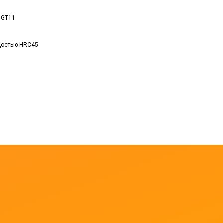
BGT11
рдостью HRC45