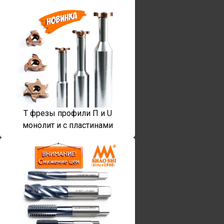
T фрезы профили П и U
монолит и с пластинами