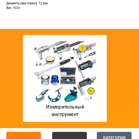
Диаметр хвостовика: 12 мм
Вес: 150 г
Измерительный
T ф
инструмент
мон
КАТЕГОРИИ