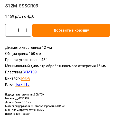
S12M-SSSCR09
1 159
р/шт c НДС
Добавить в корзину
Диаметр хвостовика 12 мм
Общая длина 150 мм
Правая, угол в плане 45°
Минимальный диаметр обрабатываемого отверстия 16 мм
Пластины
SСMT09
Винт torx
M4x8
Ключ
Torx T15
Подходящие пластины: SСMT09
Модель: __-SSSCR09
Длина общая: 150 мм
Материал державки: S - сталь твердостью HRC45
Мин. диаметр отверстия: 16 мм
Исполнение: Правая