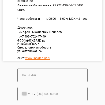
снабжение
Анжелика Марамзина т. +7 922-138-64-01 ЭДО
СБИС
Часы работы: пн - пт: 08.00 - 18.00 ч. МСК + 2 часа
Директор:
Тимофей Николаевич Шепелев
т. +7 909−702−47−49
ООО "ИНСКЛАД"
т. +7(3435) 40-75-15
г. Нижний Тагил
Свердловская область
ул. Алтайская 74
сайт:
www. insklad-nt.ru
+7