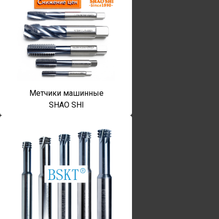
Метчики машинные
SHAO SHI