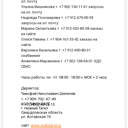
эл. почту
Ульяна Вишнякова т. +7 902-150-11-61 запросы
на эл. почту
Надежда Пономарева т. +7 912-679-00-59
запросы на эл. почту
Марина Силантьева т. +7 912-033-83-38 заказы
на сайте
Олеся Певень т. +7 904-167-33-42 заказы на
сайте
Вероника Васильева т. +7 912-690-80-31
снабжение
Анжелика Марамзина т. +7 922-138-64-01 ЭДО
СБИС
Часы работы: пн - пт: 08.00 - 18.00 ч. МСК + 2 часа
Директор:
Тимофей Николаевич Шепелев
т. +7 909−702−47−49
ООО "ИНСКЛАД"
т. +7(3435) 40-75-15
г. Нижний Тагил
Свердловская область
ул. Алтайская 74
сайт:
www. insklad-nt.ru