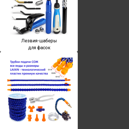
Лезвия-шаберы
для фасок
Винты torx