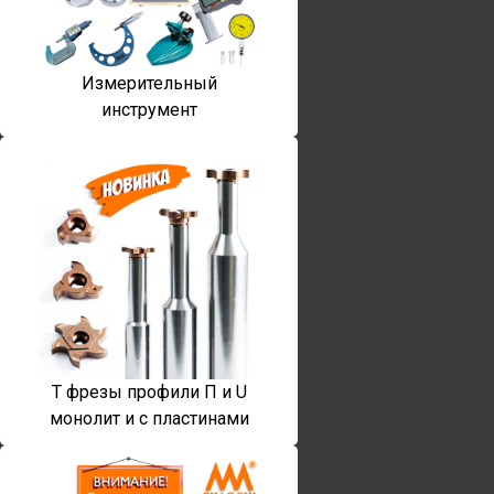
Измерительный
инструмент
T фрезы профили П и U
монолит и с пластинами