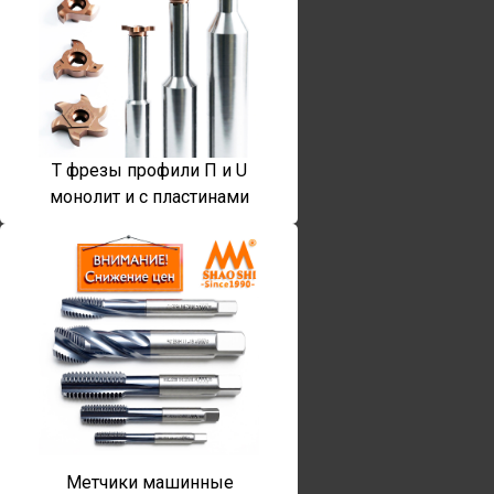
T фрезы профили П и U
монолит и с пластинами
Метчики машинные