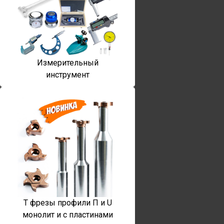
Измерительный
инструмент
T фрезы профили П и U
монолит и с пластинами