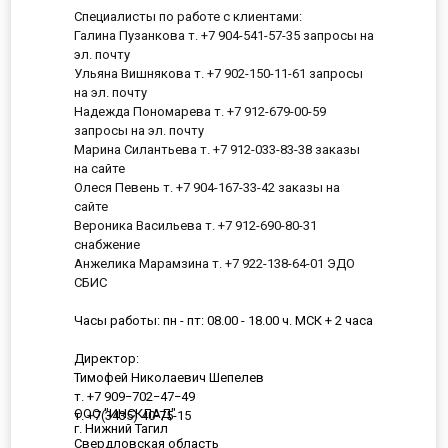
Специалисты по работе с клиентами:
Галина Пузанкова т. +7 904-541-57-35 запросы на
эл. почту
Ульяна Вишнякова т. +7 902-150-11-61 запросы
на эл. почту
Надежда Пономарева т. +7 912-679-00-59
запросы на эл. почту
Марина Силантьева т. +7 912-033-83-38 заказы
на сайте
Олеся Певень т. +7 904-167-33-42 заказы на
сайте
Вероника Васильева т. +7 912-690-80-31
снабжение
Анжелика Марамзина т. +7 922-138-64-01 ЭДО
СБИС
Часы работы: пн - пт: 08.00 - 18.00 ч. МСК + 2 часа
Директор:
Тимофей Николаевич Шепелев
т. +7 909−702−47−49
ООО "ИНСКЛАД"
т. +7(3435) 40-75-15
г. Нижний Тагил
Свердловская область