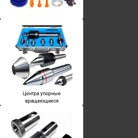
Винты torx
Центра упорные
вращающиеся