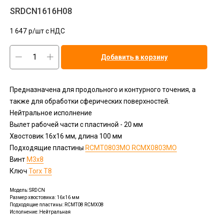
SRDCN1616H08
1 647
р/шт c НДС
Добавить в корзину
Предназначена для продольного и контурного точения, а
также для обработки сферических поверхностей.
Нейтральное исполнение
Вылет рабочей части с пластиной - 20 мм
Хвостовик 16х16 мм, длина 100 мм
Подходящие пластины
RCMT0803MO RCMX0803MO
Винт
M3x8
Ключ
Torx T8
Модель: SRDCN
Размер хвостовика: 16x16 мм
Подходящие пластины: RCMT08 RCMX08
Исполнение: Нейтральная