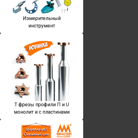
Измерительный
инструмент
T фрезы профили П и U
монолит и с пластинами