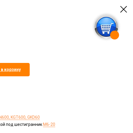
 в корзину
600, KGT600, GKD60
кой под шестигранник
М6-20