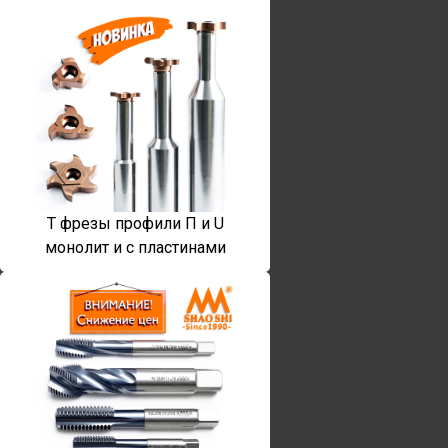
T фрезы профили П и U
монолит и с пластинами