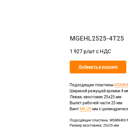
MGEHL2525-4T25
1 927
р/шт c НДС
Добавить в корзину
Подходящие пластины
MGMN40
Шириной режущей кромки 4 м
Левая, хвостовик 25х25 мм
Вылет рабочей части 25 мм
Винт
М6-20
мм с цилиндрическ
Подходящие пластины: MGMN400 
Размер хвостовика: 25x25 мм