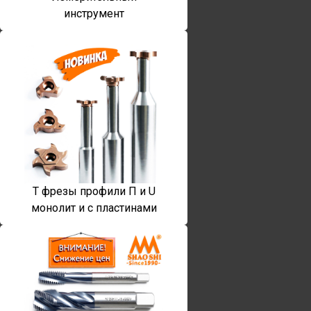
инструмент
T фрезы профили П и U
монолит и с пластинами