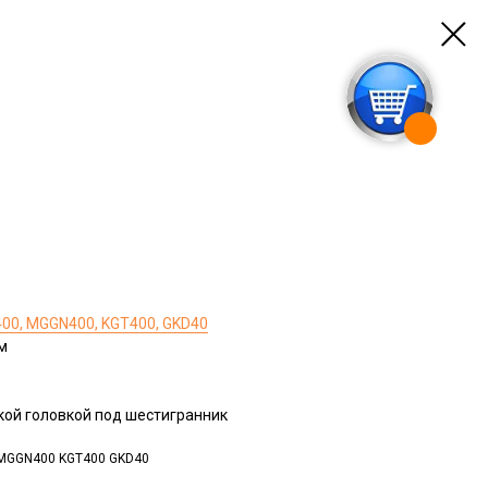
0, MGGN400, KGT400, GKD40
м
ой головкой под шестигранник
MGGN400 KGT400 GKD40