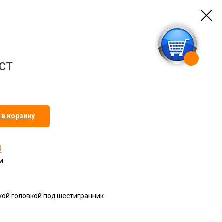
.CT
 в корзину
4
м
ой головкой под шестигранник