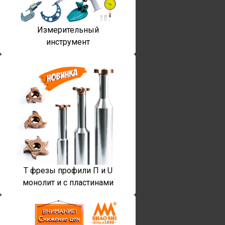
Измерительный
инструмент
T фрезы профили П и U
монолит и с пластинами