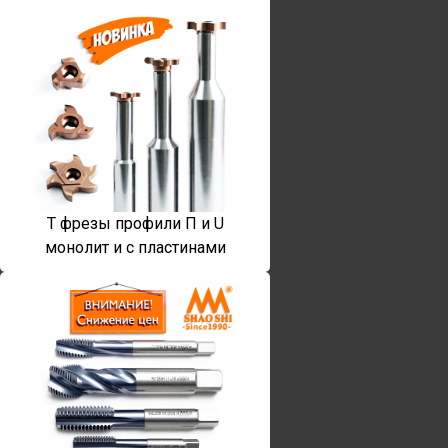
T фрезы профили П и U
монолит и с пластинами