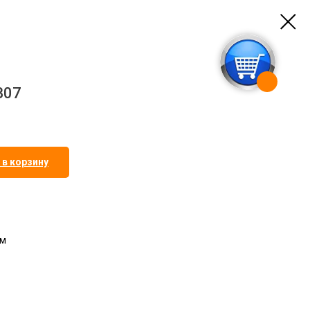
B07
 в корзину
мм