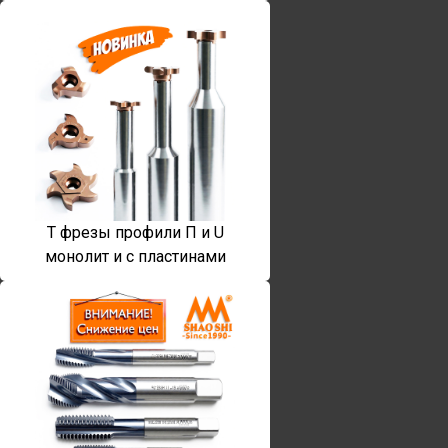
T фрезы профили П и U
монолит и с пластинами