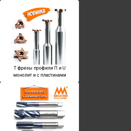
T фрезы профили П и U
монолит и с пластинами