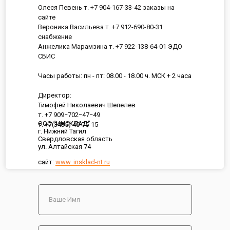
Олеся Певень т. +7 904-167-33-42 заказы на
сайте
Вероника Васильева т. +7 912-690-80-31
снабжение
Анжелика Марамзина т. +7 922-138-64-01 ЭДО
СБИС
Часы работы: пн - пт: 08.00 - 18.00 ч. МСК + 2 часа
Директор:
Тимофей Николаевич Шепелев
т. +7 909−702−47−49
ООО "ИНСКЛАД"
т. +7(3435) 40-75-15
г. Нижний Тагил
Свердловская область
ул. Алтайская 74
сайт:
www. insklad-nt.ru