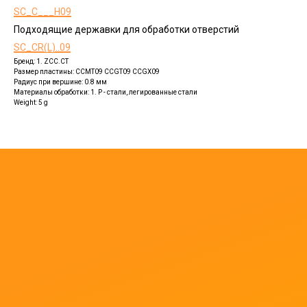
SC_C___H09
Подходящие державки для обработки отверстий
SC_CR(L)..09
Бренд: 1. ZCC.CT
Размер пластины: CCMT09 CCGT09 CCGX09
Радиус при вершине: 0.8 мм
Материалы обработки: 1. P - стали, легированные стали
Weight: 5 g