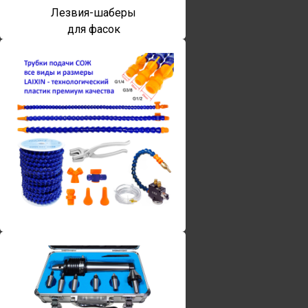
Лезвия-шаберы
для фасок
Винты torx