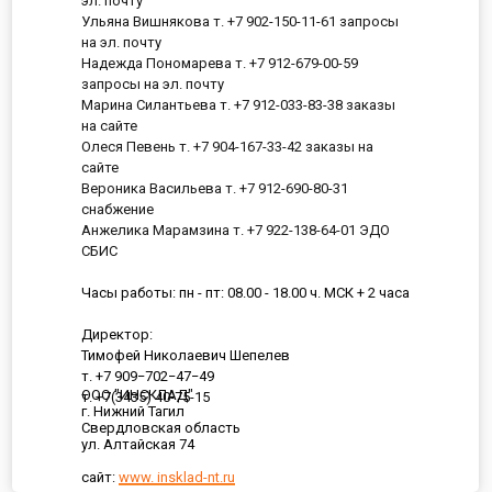
эл. почту
Ульяна Вишнякова т. +7 902-150-11-61 запросы
на эл. почту
Надежда Пономарева т. +7 912-679-00-59
запросы на эл. почту
Марина Силантьева т. +7 912-033-83-38 заказы
на сайте
Олеся Певень т. +7 904-167-33-42 заказы на
сайте
Вероника Васильева т. +7 912-690-80-31
снабжение
Анжелика Марамзина т. +7 922-138-64-01 ЭДО
СБИС
Часы работы: пн - пт: 08.00 - 18.00 ч. МСК + 2 часа
Директор:
Тимофей Николаевич Шепелев
т. +7 909−702−47−49
ООО "ИНСКЛАД"
т. +7(3435) 40-75-15
г. Нижний Тагил
Свердловская область
ул. Алтайская 74
сайт:
www. insklad-nt.ru