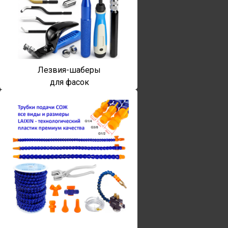
Лезвия-шаберы
для фасок
Винты torx