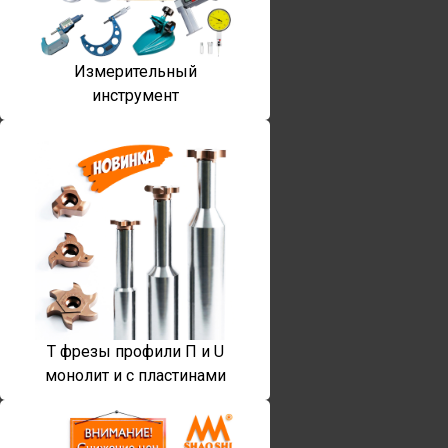
Измерительный
инструмент
T фрезы профили П и U
монолит и с пластинами