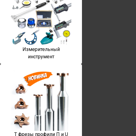
Измерительный
инструмент
T фрезы профили П и U