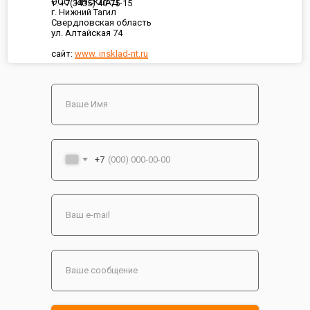
ООО "ИНСКЛАД"
т. +7(3435) 40-75-15
г. Нижний Тагил
Свердловская область
ул. Алтайская 74
сайт:
www. insklad-nt.ru
+7