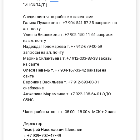
"ИНСКЛАД")
Специалисты по работе с клиентами:
Галина Пузанкова т. +7 904-541-57-35 запросы на
эл. почту
Ульяна Вишнякова т. +7 902-150-11-61 запросы
на эл. почту
Надежда Пономарева т. +7 912-679-00-59
запросы на эл. почту
Марина Силантьева т. +7 912-033-83-38 заказы
на сайте
Олеся Певень т. +7 904-167-33-42 заказы на
сайте
Вероника Васильева т. +7 912-690-80-31
снабжение
Анжелика Марамзина т. +7 922-138-64-01 ЭДО
СБИС
Часы работы: пн - пт: 08.00 - 18.00 ч. МСК + 2 часа
Директор:
Тимофей Николаевич Шепелев
т. +7 909−702−47−49