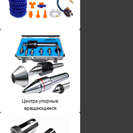
Винты torx
Центра упорные
вращающиеся