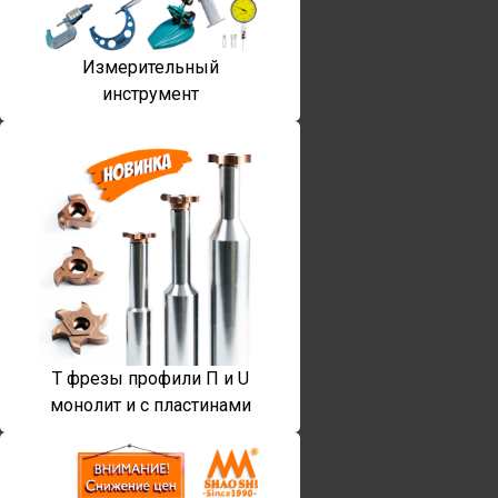
Измерительный
инструмент
T фрезы профили П и U
монолит и с пластинами