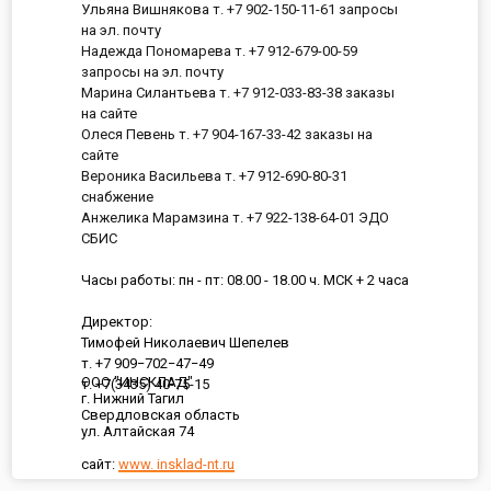
Ульяна Вишнякова т. +7 902-150-11-61 запросы
на эл. почту
Надежда Пономарева т. +7 912-679-00-59
запросы на эл. почту
Марина Силантьева т. +7 912-033-83-38 заказы
на сайте
Олеся Певень т. +7 904-167-33-42 заказы на
сайте
Вероника Васильева т. +7 912-690-80-31
снабжение
Анжелика Марамзина т. +7 922-138-64-01 ЭДО
СБИС
Часы работы: пн - пт: 08.00 - 18.00 ч. МСК + 2 часа
Директор:
Тимофей Николаевич Шепелев
т. +7 909−702−47−49
ООО "ИНСКЛАД"
т. +7(3435) 40-75-15
г. Нижний Тагил
Свердловская область
ул. Алтайская 74
сайт:
www. insklad-nt.ru