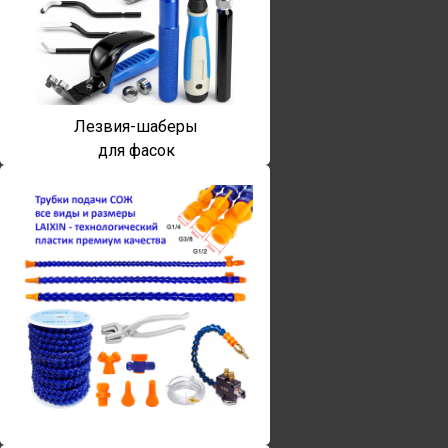
Лезвия-шаберы
для фасок
Винты torx