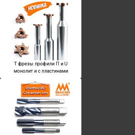
T фрезы профили П и U
монолит и с пластинами