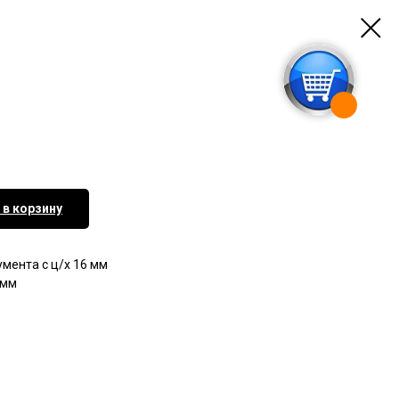
 в корзину
мента с ц/х 16 мм
 мм