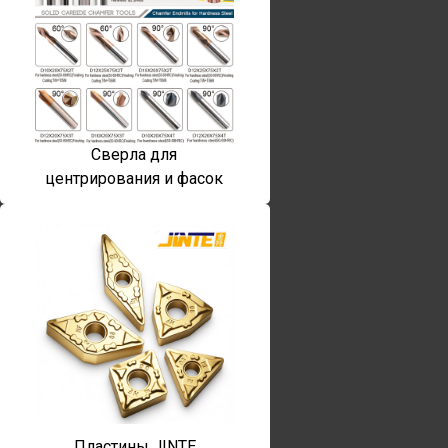
Сверла для
центрирования и фасок
Пластины JINTE