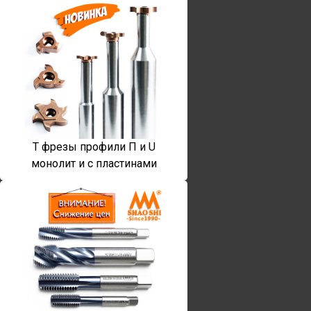
T фрезы профили П и U
монолит и с пластинами