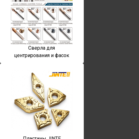
Сверла для
центрирования и фасок
Пластины JINTE