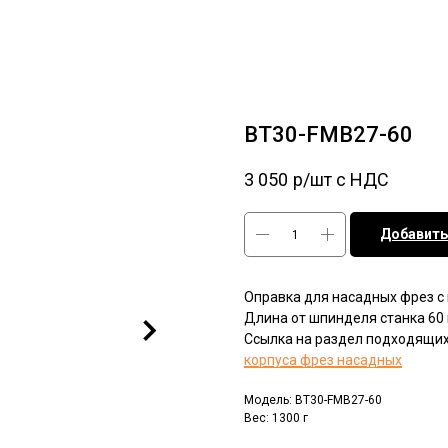
BT30-FMB27-60
3 050
р/шт c НДС
Добавить
Оправка для насадных фрез с
Длина от шпинделя станка 60
Ссылка на раздел подходящих
корпуса фрез насадных
Модель: BT30-FMB27-60
Вес: 1300 г