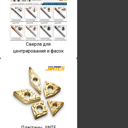
Сверла для
центрирования и фасок
Пластины JINTE