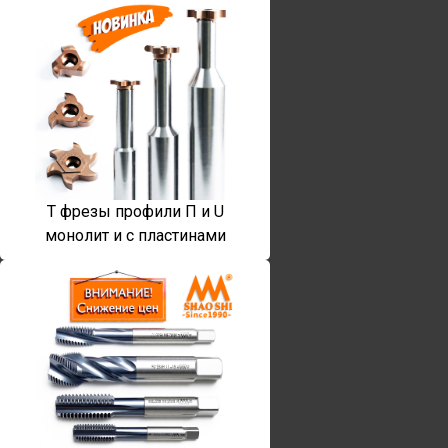
T фрезы профили П и U
монолит и с пластинами