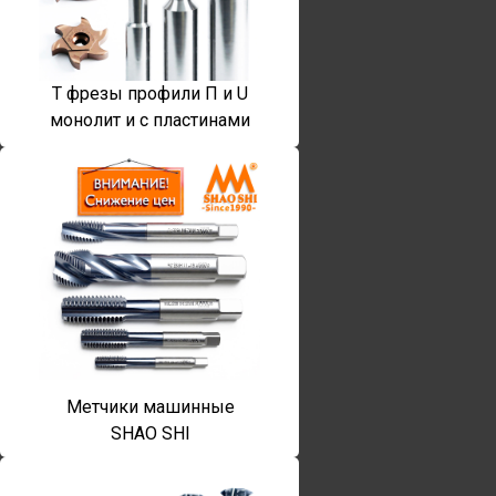
T фрезы профили П и U
монолит и с пластинами
Метчики машинные
SHAO SHI