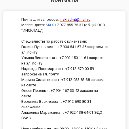
Почта для запросов:
insklad-nt@mail.ru
Мессенджер
:
MAX
+7 977-855-75-37 (общий ООО
"ИНСКЛАД")
Специалисты по работе с клиентами:
Галина Пузанкова т. +7 904-541-57-35 запросы на
эл. почту
Ульяна Вишнякова т. +7 902-150-11-61 запросы
на эл. почту
Надежда Пономарева т. +7 912-679-00-59
запросы на эл. почту
Марина Силантьева т. +7 912-033-83-38 заказы
на сайте
Олеся Певень т. +7 904-167-33-42 заказы на
сайте
Вероника Васильева т. +7 912-690-80-31
снабжение
Анжелика Марамзина т. +7 922-138-64-01 ЭДО
СБИС
Часы работы: пн - пт: 08.00 - 18.00 ч. МСК + 2 часа