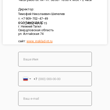
Директор:
Тимофей Николаевич Шепелев
т. +7 909−702−47−49
ООО "ИНСКЛАД"
т. +7(3435) 40-75-15
г. Нижний Тагил
Свердловская область
ул. Алтайская 74
сайт:
www. insklad-nt.ru
+7