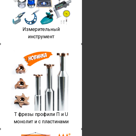
Измерительный
инструмент
T фрезы профили П и U
монолит и с пластинами