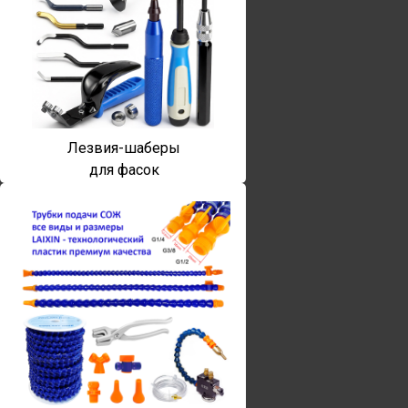
Лезвия-шаберы
для фасок
Винты torx