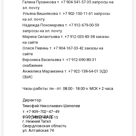
Галина Пузанкова т. +7 904-541-57-35 запросы на
эл. почту
Ульяна Вишнякова т. +7 902-150-11-61 запросы
на эл. почту
Надежда Пономарева т. +7 912-679-00-59
запросы на эл. почту
Марина Силантьева т. +7 912-033-83-38 заказы
на сайте
Олеся Певень т. +7 904-167-33-42 заказы на
сайте
Вероника Васильева т. +7 912-690-80-31
снабжение
Анжелика Марамзина т. +7 922-138-64-01 ЭДО
СБИС
Часы работы: пн - пт: 08.00 - 18.00 ч. МСК + 2 часа
Директор:
Тимофей Николаевич Шепелев
т. +7 909−702−47−49
ООО "ИНСКЛАД"
т. +7(3435) 40-75-15
г. Нижний Тагил
Свердловская область
ул. Алтайская 74