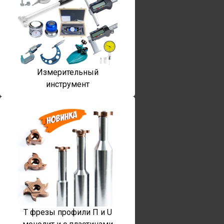
Измерительный
инструмент
T фрезы профили П и U