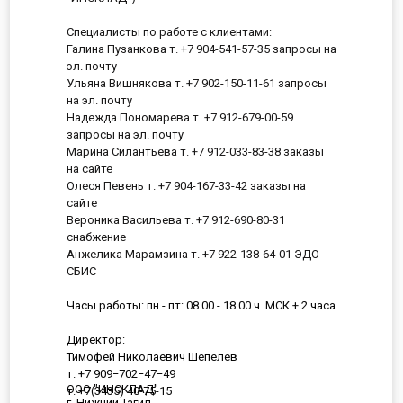
Специалисты по работе с клиентами:
Галина Пузанкова т. +7 904-541-57-35 запросы на
эл. почту
Ульяна Вишнякова т. +7 902-150-11-61 запросы
на эл. почту
Надежда Пономарева т. +7 912-679-00-59
запросы на эл. почту
Марина Силантьева т. +7 912-033-83-38 заказы
на сайте
Олеся Певень т. +7 904-167-33-42 заказы на
сайте
Вероника Васильева т. +7 912-690-80-31
снабжение
Анжелика Марамзина т. +7 922-138-64-01 ЭДО
СБИС
Часы работы: пн - пт: 08.00 - 18.00 ч. МСК + 2 часа
Директор:
Тимофей Николаевич Шепелев
т. +7 909−702−47−49
ООО "ИНСКЛАД"
т. +7(3435) 40-75-15
г. Нижний Тагил