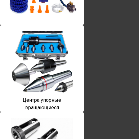
Винты torx
Центра упорные
вращающиеся