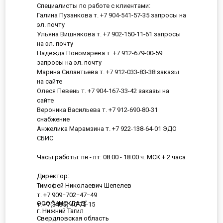
Специалисты по работе с клиентами:
Галина Пузанкова т. +7 904-541-57-35 запросы на
эл. почту
Ульяна Вишнякова т. +7 902-150-11-61 запросы
на эл. почту
Надежда Пономарева т. +7 912-679-00-59
запросы на эл. почту
Марина Силантьева т. +7 912-033-83-38 заказы
на сайте
Олеся Певень т. +7 904-167-33-42 заказы на
сайте
Вероника Васильева т. +7 912-690-80-31
снабжение
Анжелика Марамзина т. +7 922-138-64-01 ЭДО
СБИС
Часы работы: пн - пт: 08.00 - 18.00 ч. МСК + 2 часа
Директор:
Тимофей Николаевич Шепелев
т. +7 909−702−47−49
ООО "ИНСКЛАД"
т. +7(3435) 40-75-15
г. Нижний Тагил
Свердловская область