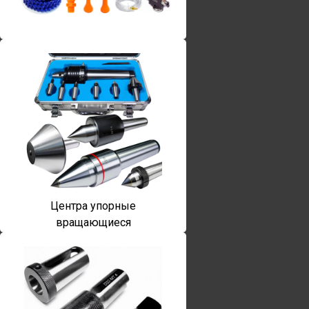
Винты torx
Центра упорные
вращающиеся