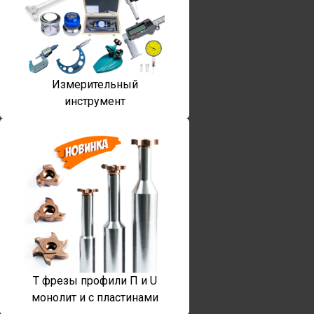
Измерительный
инструмент
T фрезы профили П и U
монолит и с пластинами