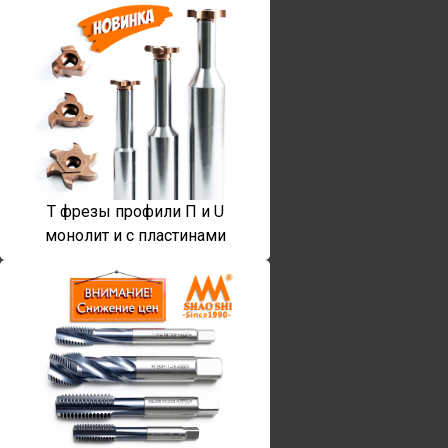
T фрезы профили П и U
монолит и с пластинами