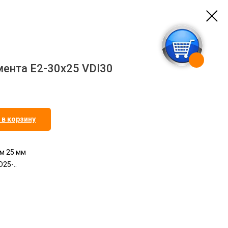
ента E2-30x25 VDI30
 в корзину
м 25 мм
25-..