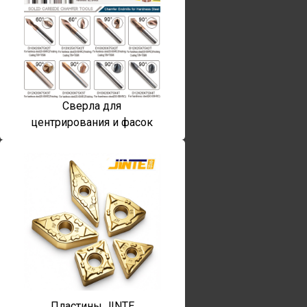
Сверла для
центрирования и фасок
Пластины JINTE