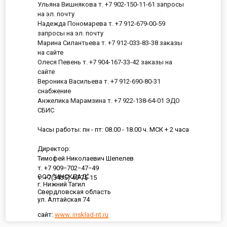
Ульяна Вишнякова т. +7 902-150-11-61 запросы
на эл. почту
Надежда Пономарева т. +7 912-679-00-59
запросы на эл. почту
Марина Силантьева т. +7 912-033-83-38 заказы
на сайте
Олеся Певень т. +7 904-167-33-42 заказы на
сайте
Вероника Васильева т. +7 912-690-80-31
снабжение
Анжелика Марамзина т. +7 922-138-64-01 ЭДО
СБИС
Часы работы: пн - пт: 08.00 - 18.00 ч. МСК + 2 часа
Директор:
Тимофей Николаевич Шепелев
т. +7 909−702−47−49
ООО "ИНСКЛАД"
т. +7(3435) 40-75-15
г. Нижний Тагил
Свердловская область
ул. Алтайская 74
сайт:
www. insklad-nt.ru