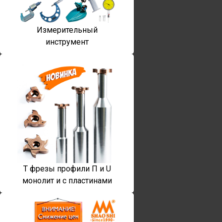
Измерительный
инструмент
T фрезы профили П и U
монолит и с пластинами