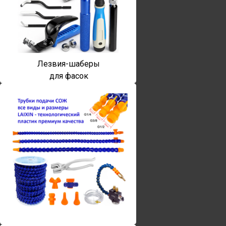
Лезвия-шаберы
для фасок
Винты torx