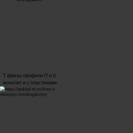
T фрезы профили П и U
монолит и с пластинами