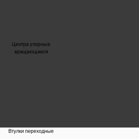
Центра упорные
вращающиеся
Втулки переходные