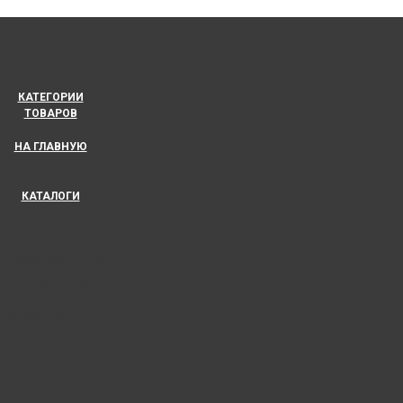
КАТЕГОРИИ
ТОВАРОВ
НА ГЛАВНУЮ
КАТАЛОГИ
+7 909-702-47-49
+7 (3435) 40-75-15
insklad-nt@mail.r
u