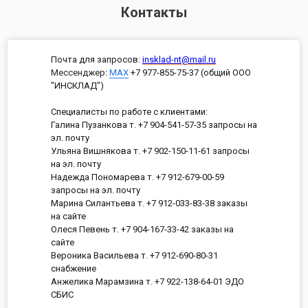
Контакты
Почта для запросов:
insklad-nt@mail.ru
Мессенджер
:
MAX
+7 977-855-75-37 (общий ООО
"ИНСКЛАД")
Специалисты по работе с клиентами:
Галина Пузанкова т. +7 904-541-57-35 запросы на
эл. почту
Ульяна Вишнякова т. +7 902-150-11-61 запросы
на эл. почту
Надежда Пономарева т. +7 912-679-00-59
запросы на эл. почту
Марина Силантьева т. +7 912-033-83-38 заказы
на сайте
Олеся Певень т. +7 904-167-33-42 заказы на
сайте
Вероника Васильева т. +7 912-690-80-31
снабжение
Анжелика Марамзина т. +7 922-138-64-01 ЭДО
СБИС