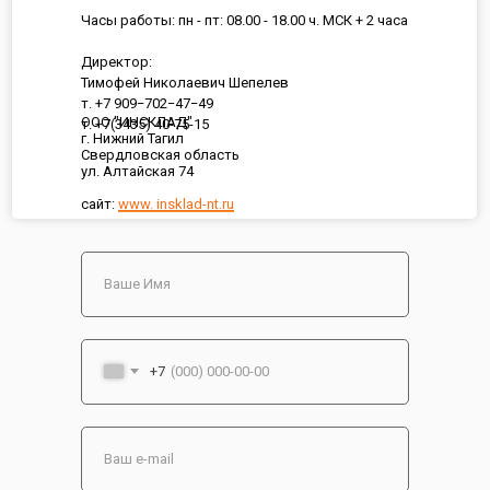
Часы работы: пн - пт: 08.00 - 18.00 ч. МСК + 2 часа
Директор:
Тимофей Николаевич Шепелев
т. +7 909−702−47−49
ООО "ИНСКЛАД"
т. +7(3435) 40-75-15
г. Нижний Тагил
Свердловская область
ул. Алтайская 74
сайт:
www. insklad-nt.ru
+7