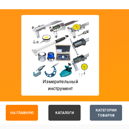
Измерительный
T ф
инструмент
мон
КАТЕГОРИИ
НА ГЛАВНУЮ
КАТАЛОГИ
ТОВАРОВ