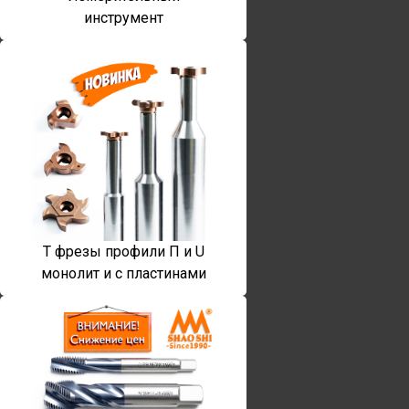
инструмент
T фрезы профили П и U
монолит и с пластинами