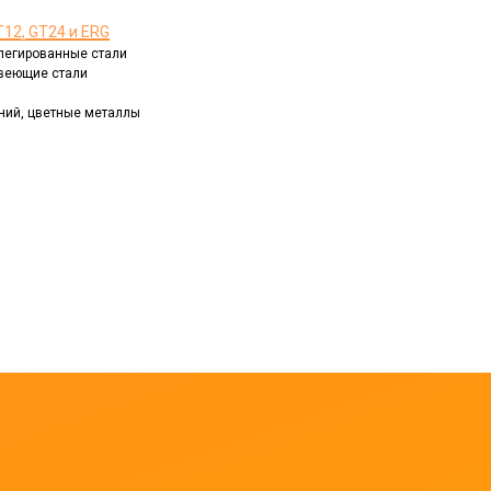
12, GT24 и ERG
, легированные стали
авеющие стали
иний, цветные металлы