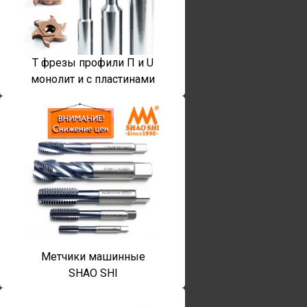
T фрезы профили П и U
монолит и с пластинами
Метчики машинные
SHAO SHI