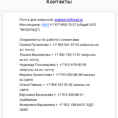
Контакты
Почта для запросов:
insklad-nt@mail.ru
Мессенджер
:
MAX
+7 977-855-75-37 (общий ООО
"ИНСКЛАД")
Специалисты по работе с клиентами:
Галина Пузанкова т. +7 904-541-57-35 запросы на
эл. почту
Ульяна Вишнякова т. +7 902-150-11-61 запросы
на эл. почту
Надежда Пономарева т. +7 912-679-00-59
запросы на эл. почту
Марина Силантьева т. +7 912-033-83-38 заказы
на сайте
Олеся Певень т. +7 904-167-33-42 заказы на
сайте
Вероника Васильева т. +7 912-690-80-31
снабжение
Анжелика Марамзина т. +7 922-138-64-01 ЭДО
СБИС