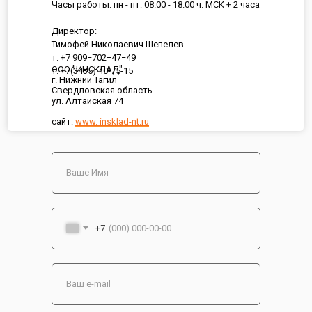
Часы работы: пн - пт: 08.00 - 18.00 ч. МСК + 2 часа
Директор:
Тимофей Николаевич Шепелев
т. +7 909−702−47−49
ООО "ИНСКЛАД"
т. +7(3435) 40-75-15
г. Нижний Тагил
Свердловская область
ул. Алтайская 74
сайт:
www. insklad-nt.ru
+7