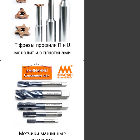
T фрезы профили П и U
монолит и с пластинами
Метчики машинные