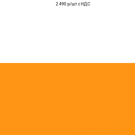
2 490
р/шт c НДС