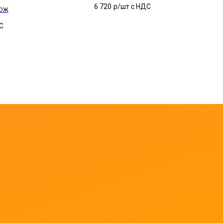
6 720
р/шт c НДС
СОЖ
С