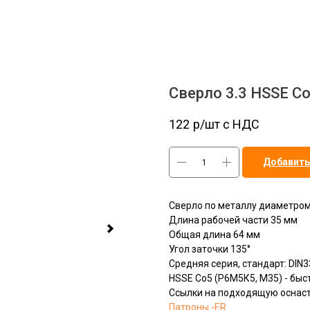
Сверло 3.3 HSSE C
122
р/шт c НДС
Добавить
Сверло по металлу диаметром
Длина рабочей части 35 мм
Общая длина 64 мм
Угол заточки 135°
Средняя серия, стандарт: DIN3
HSSЕ Сo5 (Р6М5К5, М35) - бы
Ссылки на подходящую оснаст
Патроны -ER__