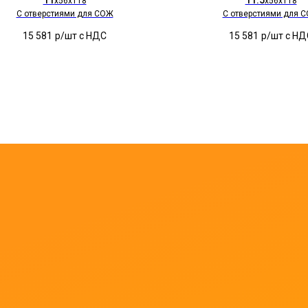
11
11.5
x56x118
x56x118
C отверстиями для СОЖ
C отверстиями для 
15 581
р/шт c НДС
15 581
р/шт c НД