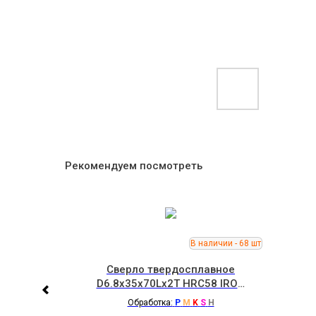
Рекомендуем посмотреть
вное
Сверло твердосплавное
IRON
D6.8x35x70Lx2T HRC58 IRON
ROOT
H
Обработка:
P
M
K
S
H