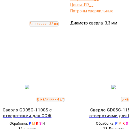
Цанги -ER__
Патроны сверлильные
Диаметр сверла: 3.3 мм
Сверло GD05C-1100S с
Сверло GD05C-11
отверстиями для СОЖ
отверстиями для
ZCC.CT
ZCC.CT
Обработка:
P
M
K
S
H
Обработка:
P
M
K
S