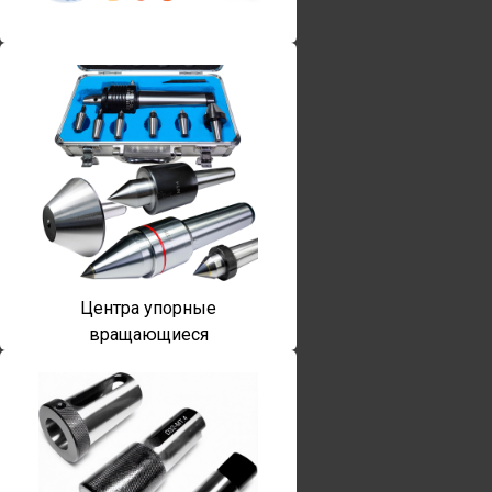
Винты torx
Центра упорные
вращающиеся