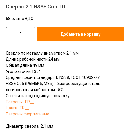
Сверло 2.1 HSSE Co5 TG
68
р/шт c НДС
Добавить в корзину
Сверло по металлу диаметром 2.1 мм
Длина рабочей части 24 мм
Общая длина 49 мм
Угол заточки 135°
Средняя серия, стандарт: DIN338, ГОСТ 10902-77
HSSЕ Сo5 (Р6М5К5, М35) - быстрорежущая сталь
легированная кобальтом - 5%
Ссылки на подходящую оснастку:
Патроны -ER__
Цанги -ER__
Патроны сверлильные
Диаметр сверла: 2.1 мм