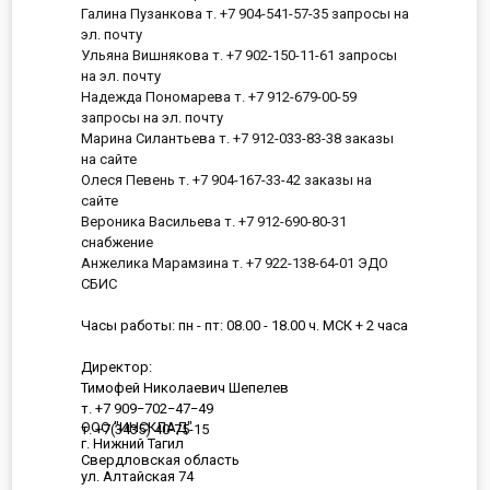
Галина Пузанкова т. +7 904-541-57-35 запросы на
эл. почту
Ульяна Вишнякова т. +7 902-150-11-61 запросы
на эл. почту
Надежда Пономарева т. +7 912-679-00-59
запросы на эл. почту
Марина Силантьева т. +7 912-033-83-38 заказы
на сайте
Олеся Певень т. +7 904-167-33-42 заказы на
сайте
Вероника Васильева т. +7 912-690-80-31
снабжение
Анжелика Марамзина т. +7 922-138-64-01 ЭДО
СБИС
Часы работы: пн - пт: 08.00 - 18.00 ч. МСК + 2 часа
Директор:
Тимофей Николаевич Шепелев
т. +7 909−702−47−49
ООО "ИНСКЛАД"
т. +7(3435) 40-75-15
г. Нижний Тагил
Свердловская область
ул. Алтайская 74