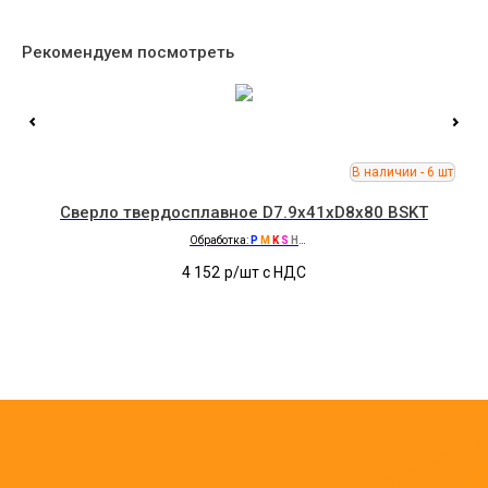
Рекомендуем посмотреть
Сверло твердосплавное D7.9x41xD8x80 BSKT
Обработка:
P
M
K
S
H
С покрытием
4 152
р/шт c НДС