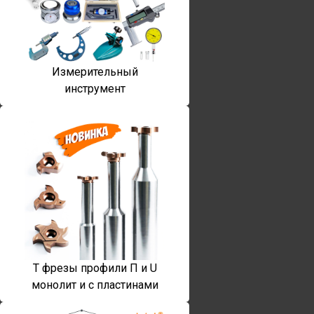
Измерительный
инструмент
T фрезы профили П и U
монолит и с пластинами