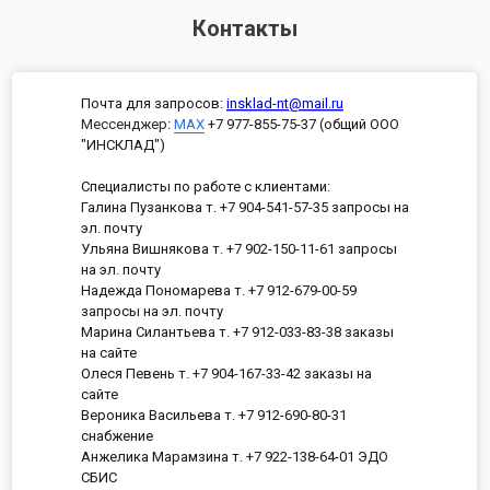
Контакты
Почта для запросов:
insklad-nt@mail.ru
Мессенджер
:
MAX
+7 977-855-75-37 (общий ООО
"ИНСКЛАД")
Специалисты по работе с клиентами:
Галина Пузанкова т. +7 904-541-57-35 запросы на
эл. почту
Ульяна Вишнякова т. +7 902-150-11-61 запросы
на эл. почту
Надежда Пономарева т. +7 912-679-00-59
запросы на эл. почту
Марина Силантьева т. +7 912-033-83-38 заказы
на сайте
Олеся Певень т. +7 904-167-33-42 заказы на
сайте
Вероника Васильева т. +7 912-690-80-31
снабжение
Анжелика Марамзина т. +7 922-138-64-01 ЭДО
СБИС