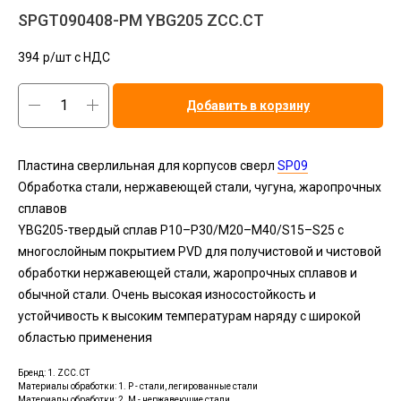
SPGT090408-PM YBG205 ZCC.CT
394
р/шт c НДС
Добавить в корзину
Пластина сверлильная для корпусов сверл
SP09
Обработка стали, нержавеющей стали, чугуна, жаропрочных
сплавов
YBG205-твердый сплав P10–P30/M20–M40/S15–S25 с
многослойным покрытием PVD для получистовой и чистовой
обработки нержавеющей стали, жаропрочных сплавов и
обычной стали. Очень высокая износостойкость и
устойчивость к высоким температурам наряду с широкой
областью применения
Бренд: 1. ZCC.CT
Материалы обработки: 1. P - стали, легированные стали
Материалы обработки: 2. M - нержавеющие стали