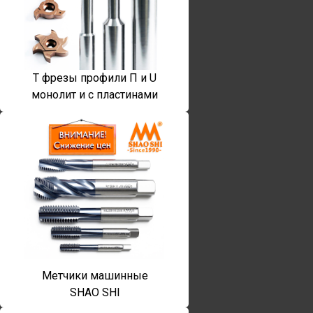
T фрезы профили П и U
монолит и с пластинами
Метчики машинные
SHAO SHI