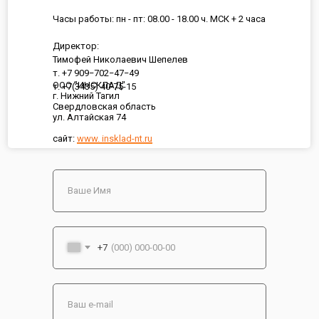
Часы работы: пн - пт: 08.00 - 18.00 ч. МСК + 2 часа
Директор:
Тимофей Николаевич Шепелев
т. +7 909−702−47−49
ООО "ИНСКЛАД"
т. +7(3435) 40-75-15
г. Нижний Тагил
Свердловская область
ул. Алтайская 74
сайт:
www. insklad-nt.ru
+7