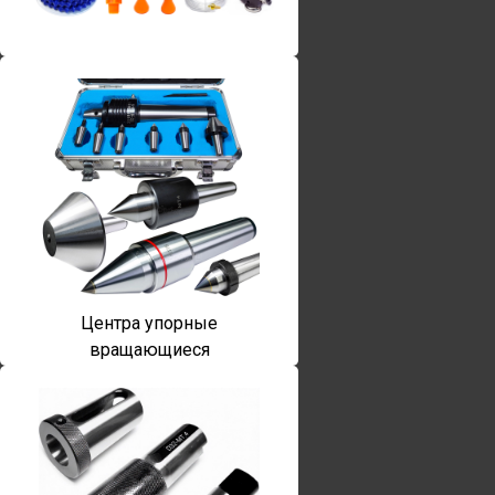
Винты torx
Центра упорные
вращающиеся