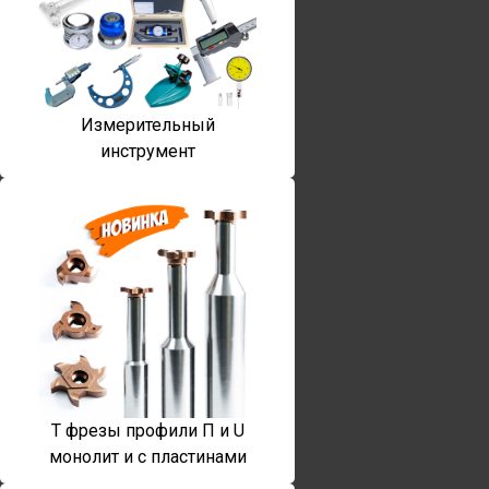
Измерительный
инструмент
T фрезы профили П и U
монолит и с пластинами