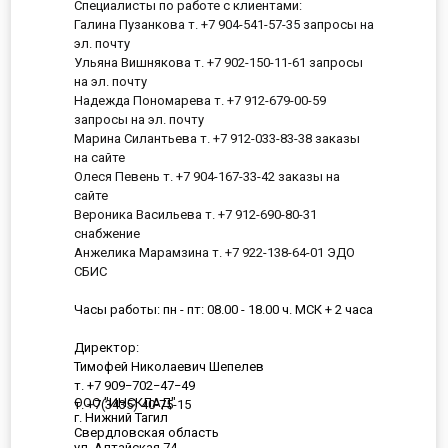
Специалисты по работе с клиентами:
Галина Пузанкова т. +7 904-541-57-35 запросы на
эл. почту
Ульяна Вишнякова т. +7 902-150-11-61 запросы
на эл. почту
Надежда Пономарева т. +7 912-679-00-59
запросы на эл. почту
Марина Силантьева т. +7 912-033-83-38 заказы
на сайте
Олеся Певень т. +7 904-167-33-42 заказы на
сайте
Вероника Васильева т. +7 912-690-80-31
снабжение
Анжелика Марамзина т. +7 922-138-64-01 ЭДО
СБИС
Часы работы: пн - пт: 08.00 - 18.00 ч. МСК + 2 часа
Директор:
Тимофей Николаевич Шепелев
т. +7 909−702−47−49
ООО "ИНСКЛАД"
т. +7(3435) 40-75-15
г. Нижний Тагил
Свердловская область
ул. Алтайская 74