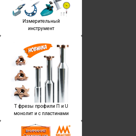
Измерительный
инструмент
T фрезы профили П и U
монолит и с пластинами