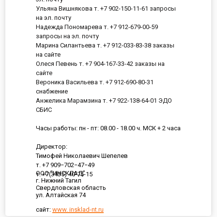
Ульяна Вишнякова т. +7 902-150-11-61 запросы
на эл. почту
Надежда Пономарева т. +7 912-679-00-59
запросы на эл. почту
Марина Силантьева т. +7 912-033-83-38 заказы
на сайте
Олеся Певень т. +7 904-167-33-42 заказы на
сайте
Вероника Васильева т. +7 912-690-80-31
снабжение
Анжелика Марамзина т. +7 922-138-64-01 ЭДО
СБИС
Часы работы: пн - пт: 08.00 - 18.00 ч. МСК + 2 часа
Директор:
Тимофей Николаевич Шепелев
т. +7 909−702−47−49
ООО "ИНСКЛАД"
т. +7(3435) 40-75-15
г. Нижний Тагил
Свердловская область
ул. Алтайская 74
сайт:
www. insklad-nt.ru