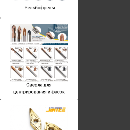
Резьбофрезы
Сверла для
центрирования и фасок