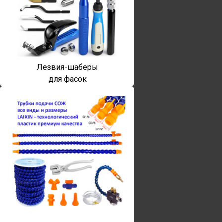
Лезвия-шаберы
для фасок
Винты torx