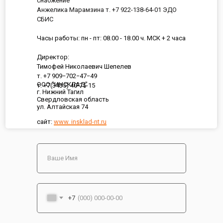
снабжение
Анжелика Марамзина т. +7 922-138-64-01 ЭДО
СБИС
Часы работы: пн - пт: 08.00 - 18.00 ч. МСК + 2 часа
Директор:
Тимофей Николаевич Шепелев
т. +7 909−702−47−49
ООО "ИНСКЛАД"
т. +7(3435) 40-75-15
г. Нижний Тагил
Свердловская область
ул. Алтайская 74
сайт:
www. insklad-nt.ru
+7