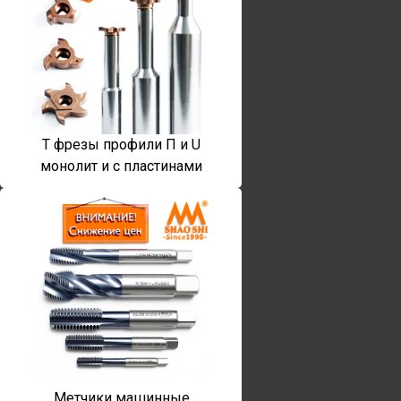
T фрезы профили П и U
монолит и с пластинами
Метчики машинные