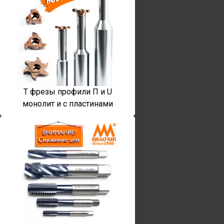
T фрезы профили П и U
монолит и с пластинами