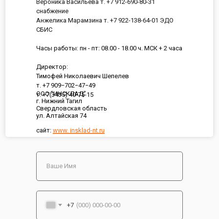
Вероника Васильева т. +7 912-690-80-31
снабжение
Анжелика Марамзина т. +7 922-138-64-01 ЭДО
СБИС
Часы работы: пн - пт: 08.00 - 18.00 ч. МСК + 2 часа
Директор:
Тимофей Николаевич Шепелев
т. +7 909−702−47−49
ООО "ИНСКЛАД"
т. +7(3435) 40-75-15
г. Нижний Тагил
Свердловская область
ул. Алтайская 74
сайт:
www. insklad-nt.ru
+7