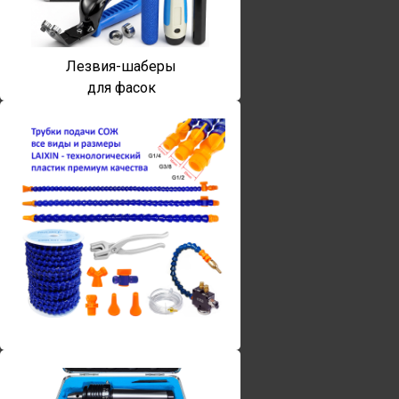
Лезвия-шаберы
для фасок
Винты torx