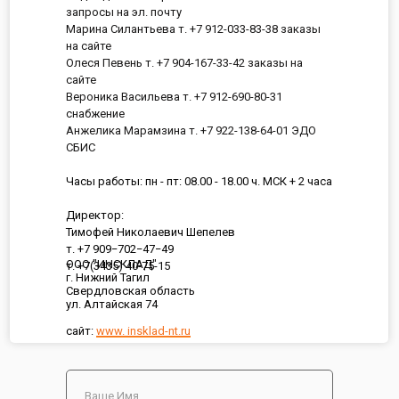
запросы на эл. почту
Марина Силантьева т. +7 912-033-83-38 заказы
на сайте
Олеся Певень т. +7 904-167-33-42 заказы на
сайте
Вероника Васильева т. +7 912-690-80-31
снабжение
Анжелика Марамзина т. +7 922-138-64-01 ЭДО
СБИС
Часы работы: пн - пт: 08.00 - 18.00 ч. МСК + 2 часа
Директор:
Тимофей Николаевич Шепелев
т. +7 909−702−47−49
ООО "ИНСКЛАД"
т. +7(3435) 40-75-15
г. Нижний Тагил
Свердловская область
ул. Алтайская 74
сайт:
www. insklad-nt.ru