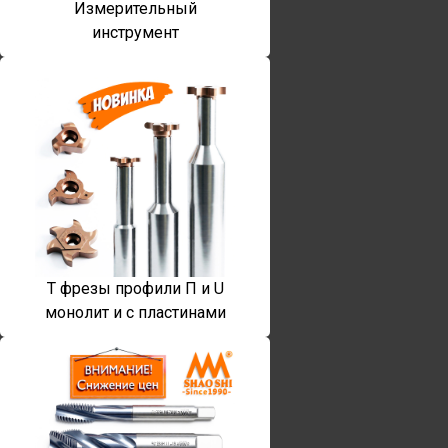
Измерительный
инструмент
T фрезы профили П и U
монолит и с пластинами