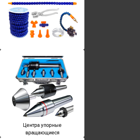
Винты torx
Центра упорные
вращающиеся