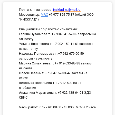
Почта для запросов:
insklad-nt@mail.ru
Мессенджер
:
MAX
+7 977-855-75-37 (общий ООО
"ИНСКЛАД")
Специалисты по работе с клиентами:
Галина Пузанкова т. +7 904-541-57-35 запросы на
эл. почту
Ульяна Вишнякова т. +7 902-150-11-61 запросы
на эл. почту
Надежда Пономарева т. +7 912-679-00-59
запросы на эл. почту
Марина Силантьева т. +7 912-033-83-38 заказы
на сайте
Олеся Певень т. +7 904-167-33-42 заказы на
сайте
Вероника Васильева т. +7 912-690-80-31
снабжение
Анжелика Марамзина т. +7 922-138-64-01 ЭДО
СБИС
Часы работы: пн - пт: 08.00 - 18.00 ч. МСК + 2 часа