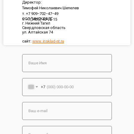
Директор:
Тимофей Николаевич Шепелев
т. +7 909−702−47−49
ООО "ИНСКЛАД"
т. +7(3435) 40-75-15
г. Нижний Тагил
Свердловская область
ул. Алтайская 74
сайт:
www. insklad-nt.ru
+7