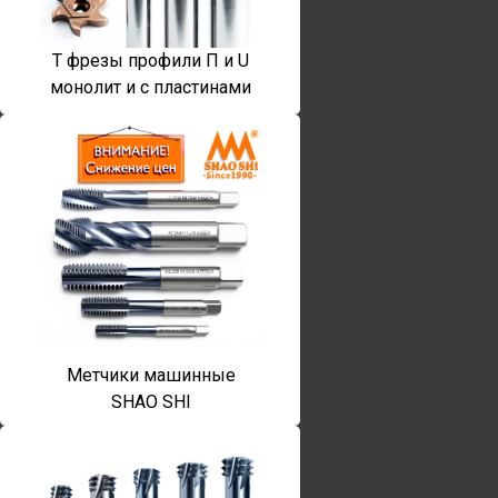
T фрезы профили П и U
монолит и с пластинами
Метчики машинные
SHAO SHI