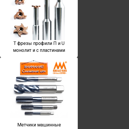
T фрезы профили П и U
монолит и с пластинами
Метчики машинные