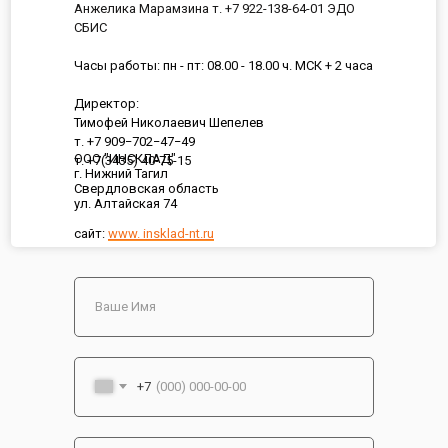
Анжелика Марамзина т. +7 922-138-64-01 ЭДО
СБИС
Часы работы: пн - пт: 08.00 - 18.00 ч. МСК + 2 часа
Директор:
Тимофей Николаевич Шепелев
т. +7 909−702−47−49
ООО "ИНСКЛАД"
т. +7(3435) 40-75-15
г. Нижний Тагил
Свердловская область
ул. Алтайская 74
сайт:
www. insklad-nt.ru
+7