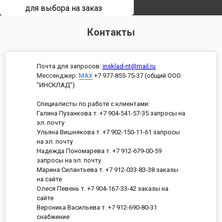
для выбора на заказ
Контакты
Почта для запросов:
insklad-nt@mail.ru
Мессенджер
:
MAX
+7 977-855-75-37 (общий ООО
"ИНСКЛАД")
Специалисты по работе с клиентами:
Галина Пузанкова т. +7 904-541-57-35 запросы на
эл. почту
Ульяна Вишнякова т. +7 902-150-11-61 запросы
на эл. почту
Надежда Пономарева т. +7 912-679-00-59
запросы на эл. почту
Марина Силантьева т. +7 912-033-83-38 заказы
на сайте
Олеся Певень т. +7 904-167-33-42 заказы на
сайте
Вероника Васильева т. +7 912-690-80-31
снабжение