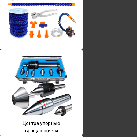
Винты torx
Центра упорные
вращающиеся