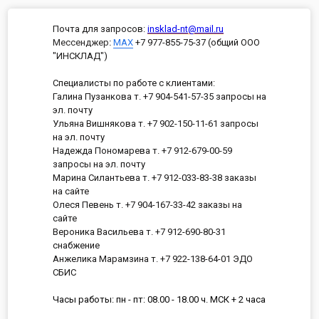
Почта для запросов:
insklad-nt@mail.ru
Мессенджер
:
MAX
+7 977-855-75-37 (общий ООО
"ИНСКЛАД")
Специалисты по работе с клиентами:
Галина Пузанкова т. +7 904-541-57-35 запросы на
эл. почту
Ульяна Вишнякова т. +7 902-150-11-61 запросы
на эл. почту
Надежда Пономарева т. +7 912-679-00-59
запросы на эл. почту
Марина Силантьева т. +7 912-033-83-38 заказы
на сайте
Олеся Певень т. +7 904-167-33-42 заказы на
сайте
Вероника Васильева т. +7 912-690-80-31
снабжение
Анжелика Марамзина т. +7 922-138-64-01 ЭДО
СБИС
Часы работы: пн - пт: 08.00 - 18.00 ч. МСК + 2 часа