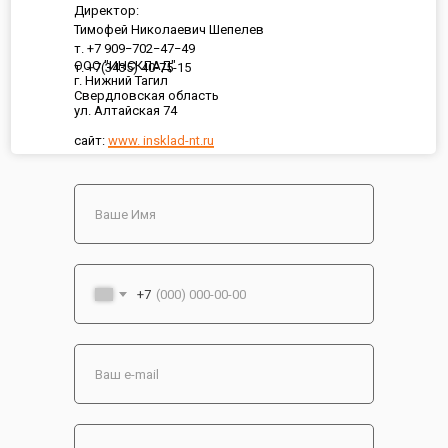
Директор:
Тимофей Николаевич Шепелев
т. +7 909−702−47−49
ООО "ИНСКЛАД"
т. +7(3435) 40-75-15
г. Нижний Тагил
Свердловская область
ул. Алтайская 74
сайт:
www. insklad-nt.ru
+7