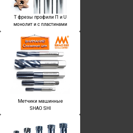
T фрезы профили П и U
монолит и с пластинами
Метчики машинные
SHAO SHI