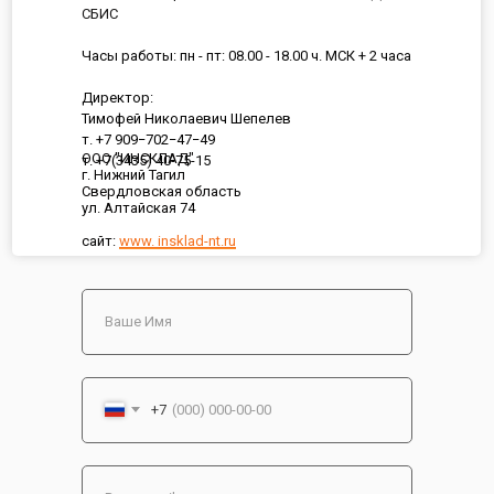
СБИС
Часы работы: пн - пт: 08.00 - 18.00 ч. МСК + 2 часа
Директор:
Тимофей Николаевич Шепелев
т. +7 909−702−47−49
ООО "ИНСКЛАД"
т. +7(3435) 40-75-15
г. Нижний Тагил
Свердловская область
ул. Алтайская 74
сайт:
www. insklad-nt.ru
+7