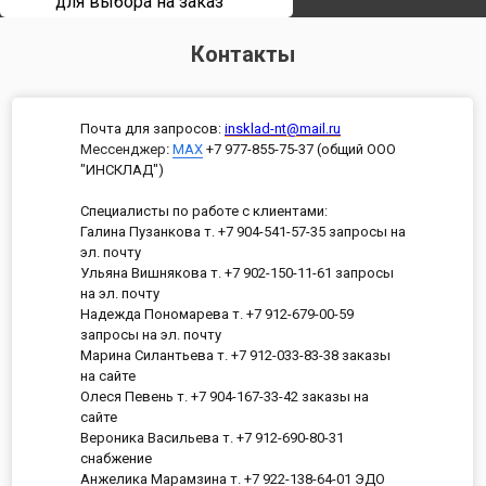
для выбора на заказ
Контакты
Почта для запросов:
insklad-nt@mail.ru
Мессенджер
:
MAX
+7 977-855-75-37 (общий ООО
"ИНСКЛАД")
Специалисты по работе с клиентами:
Галина Пузанкова т. +7 904-541-57-35 запросы на
эл. почту
Ульяна Вишнякова т. +7 902-150-11-61 запросы
на эл. почту
Надежда Пономарева т. +7 912-679-00-59
запросы на эл. почту
Марина Силантьева т. +7 912-033-83-38 заказы
на сайте
Олеся Певень т. +7 904-167-33-42 заказы на
сайте
Вероника Васильева т. +7 912-690-80-31
снабжение
Анжелика Марамзина т. +7 922-138-64-01 ЭДО