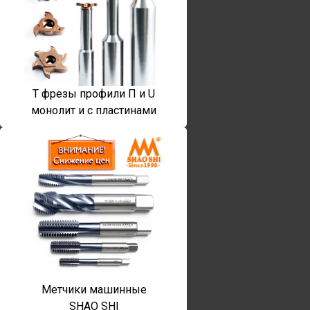
T фрезы профили П и U
монолит и с пластинами
Метчики машинные
SHAO SHI