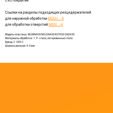
CVD покрытие
Ссылки на разделы подходящих резцедержателей:
для наружной обработки
MGEH....-4
для обработки отверстий
MGIV....-4
Модель пластины: MGMN400 MGGN400 KGT400 GKD400
Материалы обработки: 1. P - стали, легированные стали
Бренд: 2. GES-C
Ширина резания: 4.0 мм