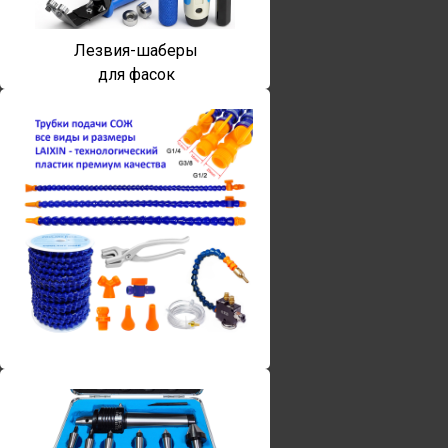
Лезвия-шаберы
для фасок
Винты torx