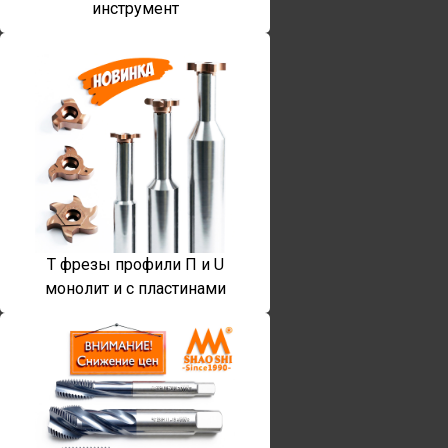
инструмент
T фрезы профили П и U
монолит и с пластинами