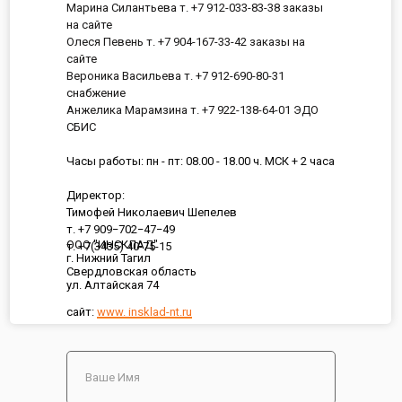
Марина Силантьева т. +7 912-033-83-38 заказы
на сайте
Олеся Певень т. +7 904-167-33-42 заказы на
сайте
Вероника Васильева т. +7 912-690-80-31
снабжение
Анжелика Марамзина т. +7 922-138-64-01 ЭДО
СБИС
Часы работы: пн - пт: 08.00 - 18.00 ч. МСК + 2 часа
Директор:
Тимофей Николаевич Шепелев
т. +7 909−702−47−49
ООО "ИНСКЛАД"
т. +7(3435) 40-75-15
г. Нижний Тагил
Свердловская область
ул. Алтайская 74
сайт:
www. insklad-nt.ru